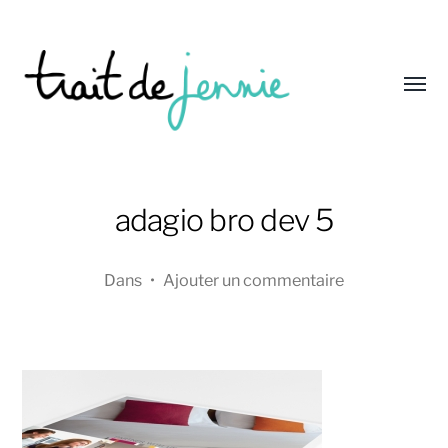
Affic
le
menu
Trait
de
adagio bro dev 5
Jennie
Dans
•
Ajouter un commentaire