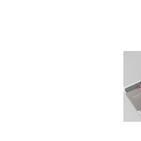
Trait
de
Jennie